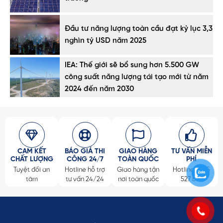
Đầu tư năng lượng toàn cầu đạt kỷ lục 3,3
nghìn tỷ USD năm 2025
IEA: Thế giới sẽ bổ sung hơn 5.500 GW
công suất năng lượng tái tạo mới từ năm
2024 đến năm 2030
CAM KẾT
BÁO GIÁ THI
GIAO HÀNG
TƯ VẤN MIỄN
CHẤT LƯỢNG
CÔNG 24/7
TOÀN QUỐC
PHÍ
Tuyệt đối an
Hotline hỗ trợ
Giao hàng tận
Hotline 0965
tâm
tư vấn 24/24
nơi toàn quốc
527 868