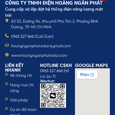
CÔNG TY TNHH ĐIỆN HOÀNG NGÂN PHÁT
Cung cấp và lắp đặt hệ thống điện năng lượng mặt
trời
Số 53, Đường 94, Khu phố Phú Tân 2, Phường Bình
Dương, TP. Hồ Chí Minh
0965 527 868 (Call/Zalo)
hoangnganphatsolar@gmail.com
www.hoangnganphatsolar.com
LIÊN KẾT
HOTLINE CSKH
GOOGLE MAPS
NHANH
0965 527 868 (hỗ
Về chúng tôi
trợ 24/7)
Wechat:
Hạng mục thi
công
Giải pháp
Dự án đã hoàn