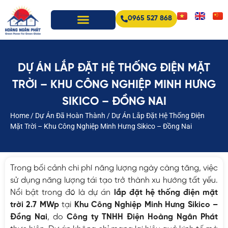
0965 527 868
DỰ ÁN LẮP ĐẶT HỆ THỐNG ĐIỆN MẶT
TRỜI – KHU CÔNG NGHIỆP MINH HƯNG
SIKICO – ĐỒNG NAI
Home
/
Dự Án Đã Hoàn Thành
/
Dự Án Lắp Đặt Hệ Thống Điện
Mặt Trời – Khu Công Nghiệp Minh Hưng Sikico – Đồng Nai
Trong bối cảnh chi phí năng lượng ngày càng tăng, việc
sử dụng năng lượng tái tạo trở thành xu hướng tất yếu.
Nổi bật trong đó là dự án
lắp đặt hệ thống điện mặt
trời 2.7 MWp
tại
Khu Công Nghiệp Minh Hưng Sikico –
Đồng Nai
, do
Công ty TNHH Điện Hoàng Ngân Phát