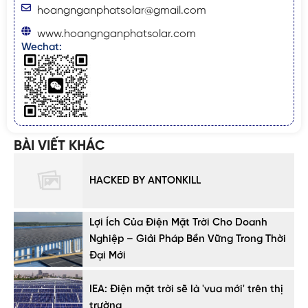
hoangnganphatsolar@gmail.com
www.hoangnganphatsolar.com
Wechat:
BÀI VIẾT KHÁC
HACKED BY ANTONKILL
Lợi Ích Của Điện Mặt Trời Cho Doanh
Nghiệp – Giải Pháp Bền Vững Trong Thời
Đại Mới
IEA: Điện mặt trời sẽ là 'vua mới' trên thị
trường