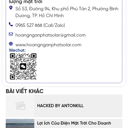
lượng mặt trời
Số 53, Đường 94, Khu phố Phú Tân 2, Phường Bình
Dương, TP. Hồ Chí Minh
0965 527 868 (Call/Zalo)
hoangnganphatsolar@gmail.com
www.hoangnganphatsolar.com
Wechat:
BÀI VIẾT KHÁC
HACKED BY ANTONKILL
Lợi Ích Của Điện Mặt Trời Cho Doanh