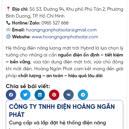
Địa chỉ:
Số 53, Đường 94, Khu phố Phú Tân 2, Phường
Bình Dương, TP. Hồ Chí Minh
Hotline/Zalo:
0965 527 868
Email:
hoangnganphatsolar@gmail.com
Website:
www.hoangnganphatsolar.com
Hệ thống điện năng lượng mặt trời Hybrid là lựa chọn lý
tưởng cho những ai cần
nguồn điện ổn định – tiết kiệm
– bền vững
, vừa tận dụng điện mặt trời, vừa chủ động
khi mất điện. Hoàng Ngân Phát cam kết mang đến giải
pháp
chất lượng – an toàn – hiệu quả lâu dài
.
Chia sẻ bài viết:
CÔNG TY TNHH ĐIỆN HOÀNG NGÂN
PHÁT
Cung cấp và lắp đặt hệ thống điện năng