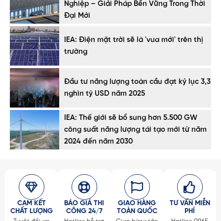
Nghiệp – Giải Pháp Bền Vững Trong Thời
Đại Mới
IEA: Điện mặt trời sẽ là 'vua mới' trên thị
trường
Đầu tư năng lượng toàn cầu đạt kỷ lục 3,3
nghìn tỷ USD năm 2025
IEA: Thế giới sẽ bổ sung hơn 5.500 GW
công suất năng lượng tái tạo mới từ năm
2024 đến năm 2030
CAM KẾT
BÁO GIÁ THI
GIAO HÀNG
TƯ VẤN MIỄN
CHẤT LƯỢNG
CÔNG 24/7
TOÀN QUỐC
PHÍ