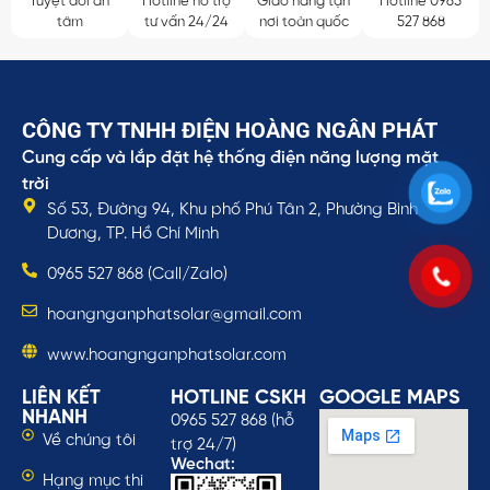
Tuyệt đối an
Hotline hỗ trợ
Giao hàng tận
Hotline 0965
tâm
tư vấn 24/24
nơi toàn quốc
527 868
CÔNG TY TNHH ĐIỆN HOÀNG NGÂN PHÁT
Cung cấp và lắp đặt hệ thống điện năng lượng mặt
trời
Số 53, Đường 94, Khu phố Phú Tân 2, Phường Bình
Dương, TP. Hồ Chí Minh
0965 527 868 (Call/Zalo)
hoangnganphatsolar@gmail.com
www.hoangnganphatsolar.com
LIÊN KẾT
HOTLINE CSKH
GOOGLE MAPS
NHANH
0965 527 868 (hỗ
Về chúng tôi
trợ 24/7)
Wechat:
Hạng mục thi