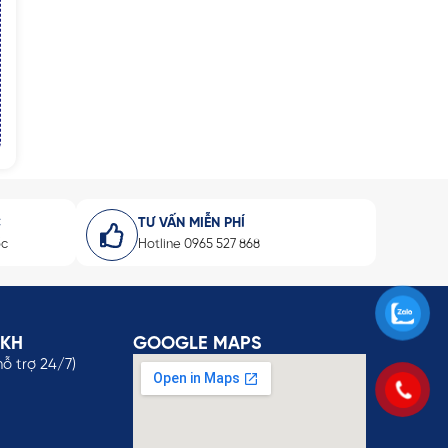
C
TƯ VẤN MIỄN PHÍ
ốc
Hotline 0965 527 868
SKH
GOOGLE MAPS
hỗ trợ 24/7)