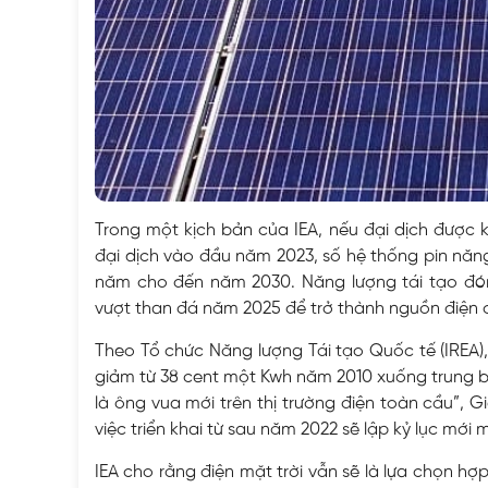
Trong một kịch bản của IEA, nếu đại dịch được
đại dịch vào đầu năm 2023, số hệ thống pin năn
năm cho đến năm 2030. Năng lượng tái tạo đóng
vượt than đá năm 2025 để trở thành nguồn điện c
Theo Tổ chức Năng lượng Tái tạo Quốc tế (IREA), 
giảm từ 38 cent một Kwh năm 2010 xuống trung bì
là ông vua mới trên thị trường điện toàn cầu”, Gi
việc triển khai từ sau năm 2022 sẽ lập kỷ lục mới 
IEA cho rằng điện mặt trời vẫn sẽ là lựa chọn hợp