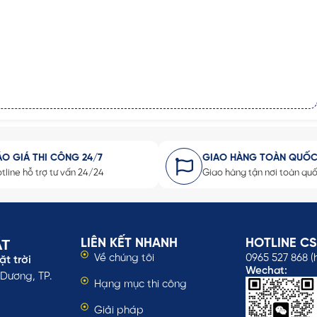
ÁO GIÁ THI CÔNG 24/7
GIAO HÀNG TOÀN QUỐ
tline hỗ trợ tư vấn 24/24
Giao hàng tận nơi toàn qu
ÁT
LIÊN KẾT NHANH
HOTLINE C
Về chúng tôi
0965 527 868 (
t trời
Wechat:
 Dương, TP.
Hạng mục thi công
Giải pháp