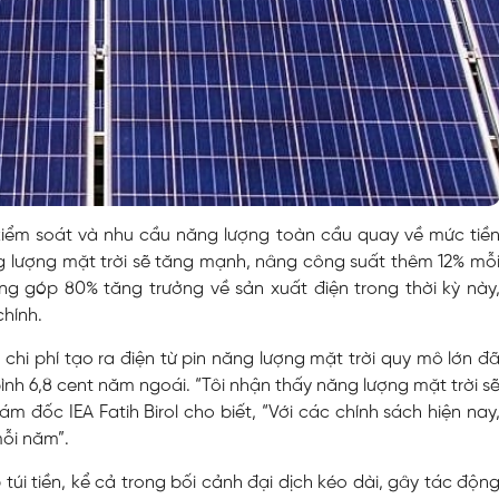
 kiểm soát và nhu cầu năng lượng toàn cầu quay về mức tiề
g lượng mặt trời sẽ tăng mạnh, nâng công suất thêm 12% mỗ
 góp 80% tăng trưởng về sản xuất điện trong thời kỳ này
hính.
chi phí tạo ra điện từ pin năng lượng mặt trời quy mô lớn đ
nh 6,8 cent năm ngoái. “Tôi nhận thấy năng lượng mặt trời s
ám đốc IEA Fatih Birol cho biết, “Với các chính sách hiện nay
mỗi năm”.
 túi tiền, kể cả trong bối cảnh đại dịch kéo dài, gây tác độn