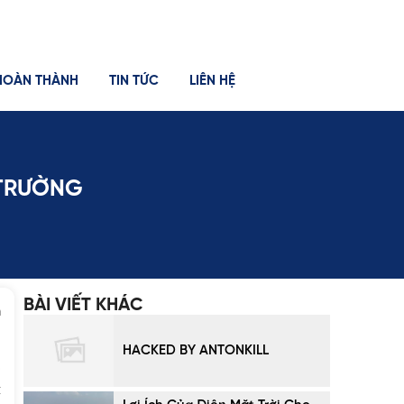
HOÀN THÀNH
TIN TỨC
LIÊN HỆ
Ị TRƯỜNG
BÀI VIẾT KHÁC
n
HACKED BY ANTONKILL
o
t