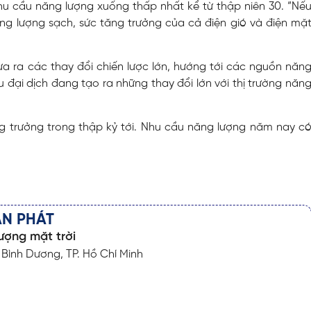
nhu cầu năng lượng xuống thấp nhất kể từ thập niên 30. “Nế
ng lượng sạch, sức tăng trưởng của cả điện gió và điện mặ
ưa ra các thay đổi chiến lược lớn, hướng tới các nguồn năn
u đại dịch đang tạo ra những thay đổi lớn với thị trường năn
 trưởng trong thập kỷ tới. Nhu cầu năng lượng năm nay c
ÂN PHÁT
ượng mặt trời
Bình Dương, TP. Hồ Chí Minh