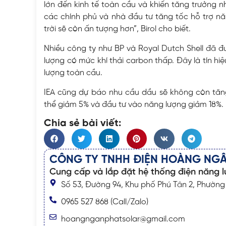
lớn đến kinh tế toàn cầu và khiến tăng trưởng 
các chính phủ và nhà đầu tư tăng tốc hỗ trợ nă
trời sẽ còn ấn tượng hơn”, Birol cho biết.
Nhiều công ty như BP và Royal Dutch Shell đã đ
lượng có mức khí thải carbon thấp. Đây là tín hiệ
lượng toàn cầu.
IEA cũng dự báo nhu cầu dầu sẽ không còn tăng
thể giảm 5% và đầu tư vào năng lượng giảm 18%.
Chia sẻ bài viết:
CÔNG TY TNHH ĐIỆN HOÀNG NG
Cung cấp và lắp đặt hệ thống điện năng l
Số 53, Đường 94, Khu phố Phú Tân 2, Phường 
0965 527 868 (Call/Zalo)
hoangnganphatsolar@gmail.com