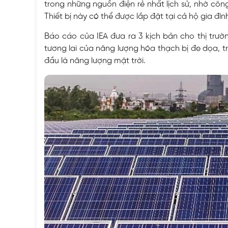
trong những nguồn điện rẻ nhất lịch sử, nhờ công
Thiết bị này có thể được lắp đặt tại cả hộ gia đìn
Báo cáo của IEA đưa ra 3 kịch bản cho thị trườ
tương lai của năng lượng hóa thạch bị đe dọa, t
đầu là năng lượng mặt trời.