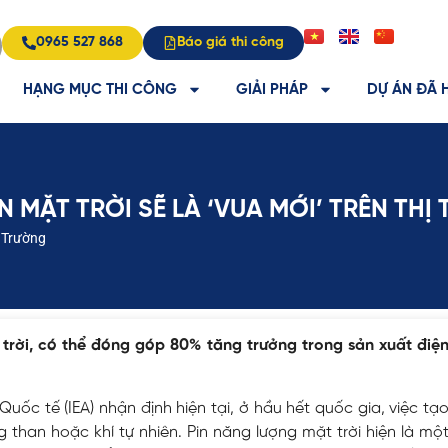
0965 527 868
Báo giá thi công
HẠNG MỤC THI CÔNG
GIẢI PHÁP
DỰ ÁN ĐÃ 
ỆN MẶT TRỜI SẼ LÀ ‘VUA MỚI’ TRÊN TH
ị Trường
 trời, có thể đóng góp 80% tăng trưởng trong sản xuất điệ
c tế (IEA) nhận định hiện tại, ở hầu hết quốc gia, việc tạ
 than hoặc khí tự nhiên. Pin năng lượng mặt trời hiện là mộ