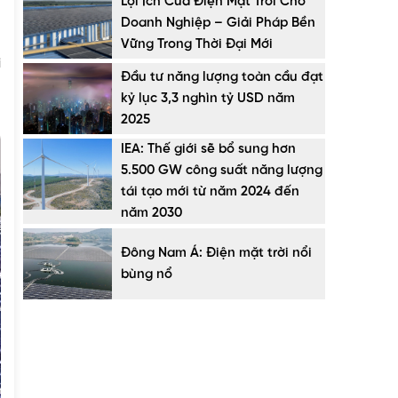
Lợi Ích Của Điện Mặt Trời Cho
.
Doanh Nghiệp – Giải Pháp Bền
Vững Trong Thời Đại Mới
i
Đầu tư năng lượng toàn cầu đạt
n
kỷ lục 3,3 nghìn tỷ USD năm
2025
IEA: Thế giới sẽ bổ sung hơn
5.500 GW công suất năng lượng
tái tạo mới từ năm 2024 đến
năm 2030
Đông Nam Á: Điện mặt trời nổi
bùng nổ