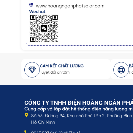
www.hoangnganphatsolar.com
Wechat:
CAM KẾT CHẤT LƯỢNG
B
Tuyệt đối an tâm
Ho
CÔNG TY TNHH ĐIỆN HOÀNG NGÂN PH
Cung cấp và lắp đặt hệ thống điện năng lượng mặ
Số 53, Đường 94, Khu phố Phú Tân 2, Phường Bình
Hồ Chí Minh