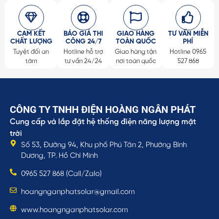
CAM KẾT
BÁO GIÁ THI
GIAO HÀNG
TƯ VẤN MIỄN
CHẤT LƯỢNG
CÔNG 24/7
TOÀN QUỐC
PHÍ
Tuyệt đối an
Hotline hỗ trợ
Giao hàng tận
Hotline 0965
tâm
tư vấn 24/24
nơi toàn quốc
527 868
CÔNG TY TNHH ĐIỆN HOÀNG NGÂN PHÁT
Cung cấp và lắp đặt hệ thống điện năng lượng mặt
trời
Số 53, Đường 94, Khu phố Phú Tân 2, Phường Bình
Dương, TP. Hồ Chí Minh
0965 527 868 (Call/Zalo)
hoangnganphatsolar@gmail.com
www.hoangnganphatsolar.com