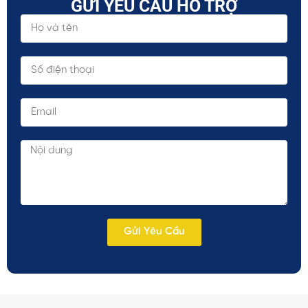
GỬI YÊU CẦU HỖ TRỢ
Gửi Yêu Cầu