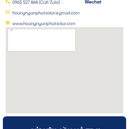
Wechat
0965 527 868 (Call/Zalo)
hoangnganphatsolar@gmail.com
www.hoangnganphatsolar.com