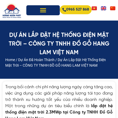
0965 527 868
DỰ ÁN LẮP ĐẶT HỆ THỐNG ĐIỆN MẶT
TRỜI – CÔNG TY TNHH ĐỒ GỖ HANG
LAM VIỆT NAM
Home
/
Dự Án Đã Hoàn Thành
/
Dự Án Lắp Đặt Hệ Thống Điện
Mặt Trời – CÔNG TY TNHH ĐỒ GỖ HANG LAM VIỆT NAM
Trong bối cảnh chi phí năng lượng ngày càng tăng cao,
việc ứng dụng các giải pháp năng lượng tái tạo đang
trở thành xu hướng tất yếu của nhiều doanh nghiệp.
Một trong những dự án tiêu biểu chính là
lắp đặt hệ
thống điện mặt trời 2.3MWp tại Công ty TNHH Đồ Gỗ