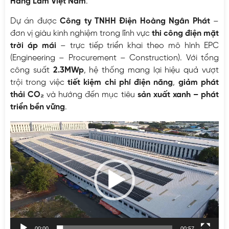
Hang Lam Việt Nam
.
Dự án được
Công ty TNHH Điện Hoàng Ngân Phát
–
đơn vị giàu kinh nghiệm trong lĩnh vực
thi công điện mặt
trời áp mái
– trực tiếp triển khai theo mô hình EPC
(Engineering – Procurement – Construction). Với tổng
công suất
2.3MWp
, hệ thống mang lại hiệu quả vượt
trội trong việc
tiết kiệm chi phí điện năng
,
giảm phát
thải CO₂
và hướng đến mục tiêu
sản xuất xanh – phát
triển bền vững
.
Trình
chơi
Video
00:00
00:57