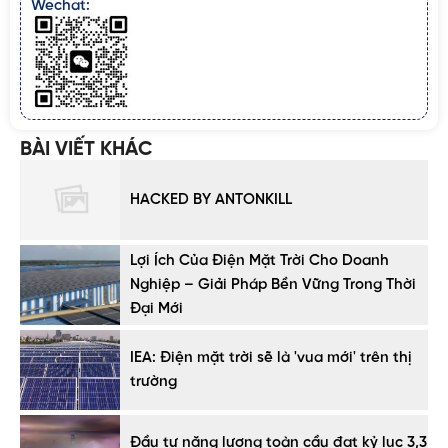
Wechat:
BÀI VIẾT KHÁC
HACKED BY ANTONKILL
Lợi Ích Của Điện Mặt Trời Cho Doanh
Nghiệp – Giải Pháp Bền Vững Trong Thời
Đại Mới
IEA: Điện mặt trời sẽ là 'vua mới' trên thị
trường
Đầu tư năng lượng toàn cầu đạt kỷ lục 3,3