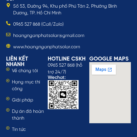
Số 53, Đường 94, Khu phố Phú Tân 2, Phường Bình
Dương, TP. Hồ Chí Minh
0965 527 868 (Call/Zalo)
hoangnganphatsolar@gmail.com
www.hoangnganphatsolar.com
LIÊN KẾT
HOTLINE CSKH
GOOGLE MAPS
NHANH
0965 527 868 (hỗ
Về chúng tôi
trợ 24/7)
Wechat:
Hạng mục thi
công
Giải pháp
Dự án đã hoàn
thành
Tin tức