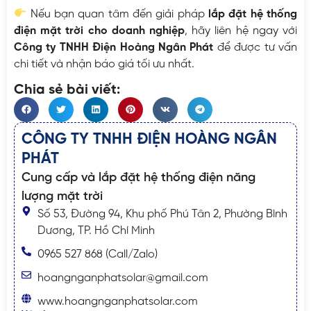
Nếu bạn quan tâm đến giải pháp
lắp đặt hệ thống
điện mặt trời cho doanh nghiệp
, hãy liên hệ ngay với
Công ty TNHH Điện Hoàng Ngân Phát
để được tư vấn
chi tiết và nhận báo giá tối ưu nhất.
Chia sẻ bài viết:
CÔNG TY TNHH ĐIỆN HOÀNG NGÂN
PHÁT
Cung cấp và lắp đặt hệ thống điện năng
lượng mặt trời
Số 53, Đường 94, Khu phố Phú Tân 2, Phường Bình
Dương, TP. Hồ Chí Minh
0965 527 868 (Call/Zalo)
hoangnganphatsolar@gmail.com
www.hoangnganphatsolar.com