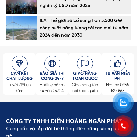
nghìn tỷ USD năm 2025
IEA: Thế giới sẽ bổ sung hơn 5.500 GW
công suất năng lượng tái tạo mới từ năm
2024 đến năm 2030
CAM KẾT
BÁO GIÁ THI
GIAO HÀNG
TƯ VẤN MIỄN
CHẤT LƯỢNG
CÔNG 24/7
TOÀN QUỐC
PHÍ
Tuyệt đối an
Hotline hỗ trợ
Giao hàng tận
Hotline 0965
tâm
tư vấn 24/24
nơi toàn quốc
527 868
CÔNG TY TNHH ĐIỆN HOÀNG NGÂN PHÁT
Cung cấp và lắp đặt hệ thống điện năng lượng mặt
trời