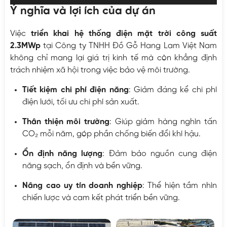
Ý nghĩa và lợi ích của dự án
Việc
triển khai hệ thống điện mặt trời công suất
2.3MWp
tại Công ty TNHH Đồ Gỗ Hang Lam Việt Nam
không chỉ mang lại giá trị kinh tế mà còn khẳng định
trách nhiệm xã hội trong việc bảo vệ môi trường.
Tiết kiệm chi phí điện năng
: Giảm đáng kể chi phí
điện lưới, tối ưu chi phí sản xuất.
Thân thiện môi trường
: Giúp giảm hàng nghìn tấn
CO₂ mỗi năm, góp phần chống biến đổi khí hậu.
Ổn định năng lượng
: Đảm bảo nguồn cung điện
năng sạch, ổn định và bền vững.
Nâng cao uy tín doanh nghiệp
: Thể hiện tầm nhìn
chiến lược và cam kết phát triển bền vững.